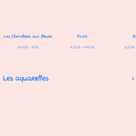
Les Chevaliers aux fleurs
Pavot
R
€40.00 - €120
€25.00 - €60.00
€25.00 
Les aquarelles