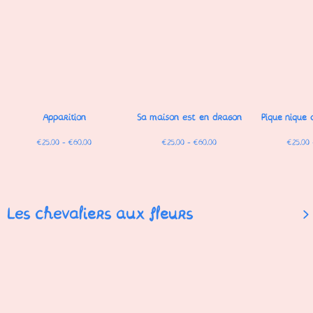
Apparition
Sa maison est en dragon
Pique nique 
€25.00 - €60.00
€25.00 - €60.00
€25.00 
Les chevaliers aux fleurs