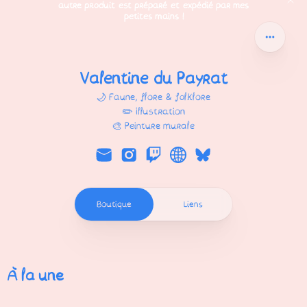
autre produit est préparé et expédié par mes
Valentine du Payrat
petites mains !
Valentine du Payrat
🌙 Faune, flore & folklore
✏️ Illustration
🎨 Peinture murale
Boutique
Liens
À la une