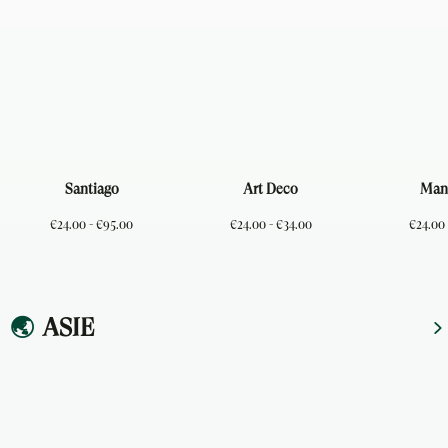
Santiago
Art Deco
Man
€24.00 - €95.00
€24.00 - €34.00
€24.00 
🌏
ASIE