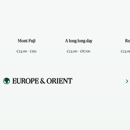
Mont Fuji
A long long day
Re
€24.00 - €191
€24.00 - €87.00
€24.00
🌍
EUROPE & ORIENT