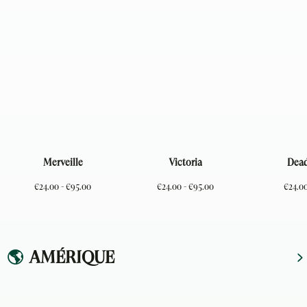
Merveille
Victoria
Dead
€24.00 - €95.00
€24.00 - €95.00
€24.00
🌎
AMÉRIQUE