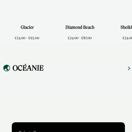
Glacier
Diamond Beach
Sheik
€24.00 - €95.00
€24.00 - €87.00
€24.00
🌏
OCÉANIE