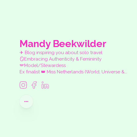
Mandy Beekwilder
✈︎ Blog inspiring you about solo travel
🪞Embracing Authenticity & Femininity
🪽Model/Stewardess
Ex finalist 👑 Miss Netherlands (World, Universe &...