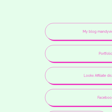
My blog mandyvic
Portfoli
Lookx Affiliate di
Faceboo