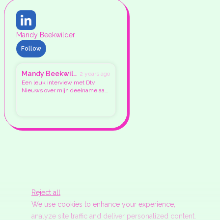
Mandy Beekwilder
Follow
Mandy Beekwilder
2 years ago
Een leuk interview met Dtv
Nieuws over mijn deelname aan
Miss Universe Noord-Brabant
voor Miss Universe Netherlands.
Waar ik vertel hoe de verkiezing
wél van deze tijd is, en mijn
sociale doelen 🍀
Reject all
We use cookies to enhance your experience,
analyze site traffic and deliver personalized content.