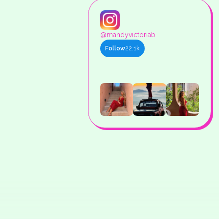
@mandyvictoriab
Follow
22.1k