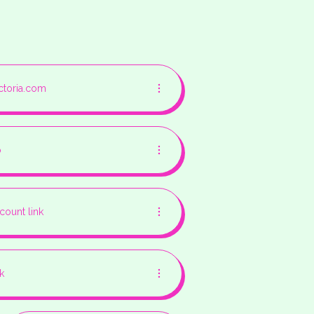
toria.com
o
scount link
k