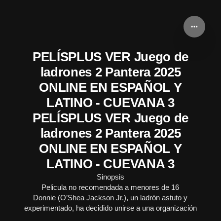
PELÍSPLUS VER Juego de
ladrones 2 Pantera 2025
ONLINE EN ESPAÑOL Y
LATINO - CUEVANA 3
PELÍSPLUS VER Juego de
ladrones 2 Pantera 2025
ONLINE EN ESPAÑOL Y
LATINO - CUEVANA 3
Sinopsis
Pelicula no recomendada a menores de 16
Donnie (O’Shea Jackson Jr.), un ladrón astuto y
experimentado, ha decidido unirse a una organización