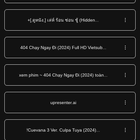
+[,ดูหนัง,] เล่ห์ ร้อน ซ่อน ชู้ (Hidden...
404 Chạy Ngay Đi (2024) Full HD Vietsub...
xem phim ~ 404 Chạy Ngay Đi (2024) toàn...
upresenter.ai
!Cuevana 3 Ver. Culpa Tuya (2024)...