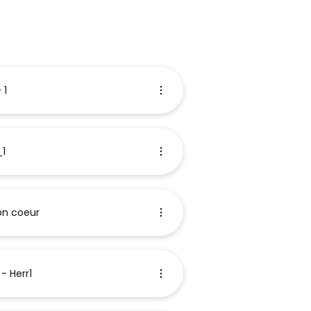
 1
_1
on coeur
- Herr1