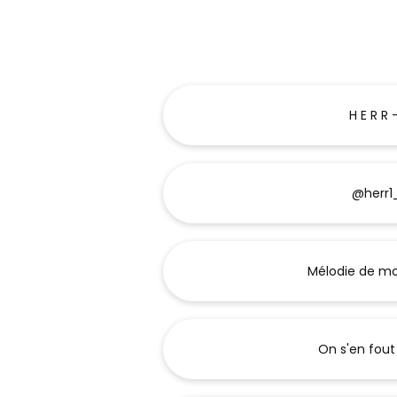
H E R R -
@herr1
Mélodie de m
On s'en fout 