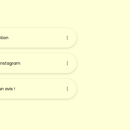
tion
 Instagram
n avis !