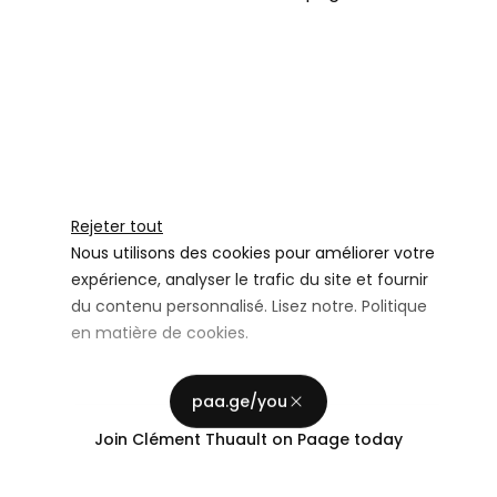
Rejeter tout
Nous utilisons des cookies pour améliorer votre
expérience, analyser le trafic du site et fournir
du contenu personnalisé. Lisez notre.
Politique
en matière de cookies
.
Stockage publicitaire
Personnaliser
Utiliser les
paa.ge/you
Accepter tout
Join
Clément Thuault
on Paage today
Confidentialité
Personnalisation de la publicité
Utiliser les