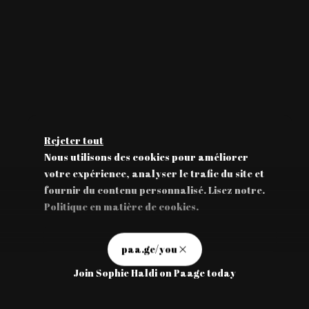
Rejeter tout
Nous utilisons des cookies pour améliorer
votre expérience, analyser le trafic du site et
fournir du contenu personnalisé. Lisez notre.
Politique en matière de cookies
.
Stockage publicitaire
Personnaliser
Utiliser les
paa.ge/you
Accepter tout
Join
Sophie Haldi
on Paage today
Confidentialité
Personnalisation de la publicité
Utiliser les