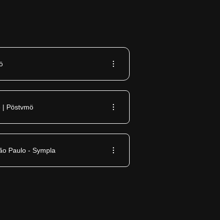
ö
 | Pöstvmö
o Paulo - Sympla