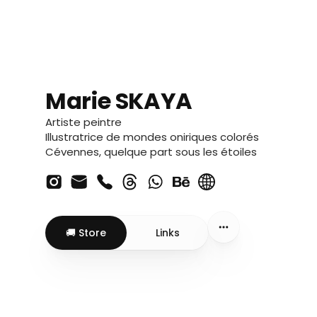
Marie SKAYA
Marie SKAYA
Artiste peintre
Illustratrice de mondes oniriques colorés
Cévennes, quelque part sous les étoiles
🚚 Store
Links