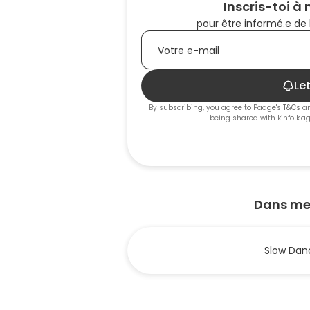
Inscris-toi à
pour être informé.e de l
Le
By subscribing, you agree to Paage's
T&Cs
a
being shared with
kinfolk.a
Dans mes
Slow Dan