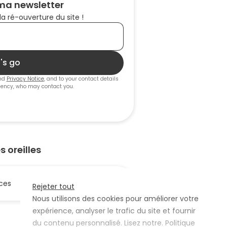
 ma newsletter
a ré-ouverture du site !
t's go
nd
Privacy Notice
, and to your contact details
gency
, who may contact you.
 oreilles
ces
Rejeter tout
Nous utilisons des cookies pour améliorer votre
expérience, analyser le trafic du site et fournir
du contenu personnalisé. Lisez notre.
Politique