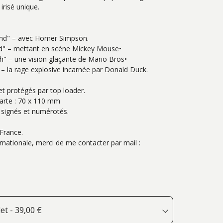
 irisé unique.
Mind" – avec Homer Simpson.
nd" – mettant en scène Mickey Mouse•
h" – une vision glaçante de Mario Bros•
 – la rage explosive incarnée par Donald Duck.
t protégés par top loader.
carte : 70 x 110 mm
, signés et numérotés.
France.
ationale, merci de me contacter par mail : 