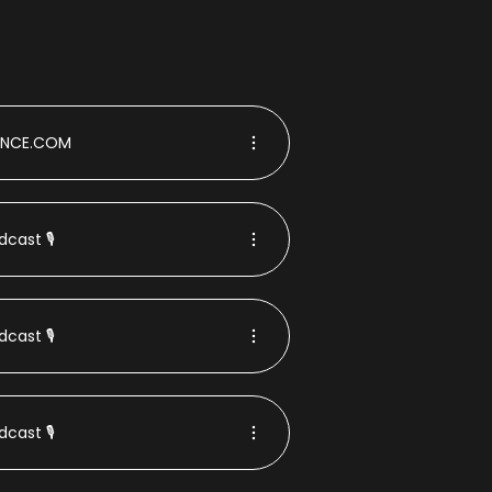
ANCE.COM
cast 🎙️
cast 🎙️
cast 🎙️