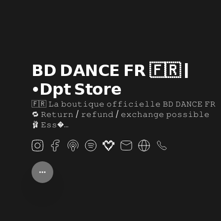
𝗕𝗗 𝗗𝗔𝗡𝗖𝗘 𝗙𝗥 🇫🇷 |
•𝗗𝗽𝘁 𝗦𝘁𝗼𝗿𝗲
🇫🇷 𝙻𝚊 𝚋𝚘𝚞𝚝𝚒𝚚𝚞𝚎 𝚘𝚏𝚏𝚒𝚌𝚒𝚎𝚕𝚕𝚎 𝙱𝙳 𝙳𝙰𝙽𝙲𝙴 𝙵𝚁
🔁 𝚁𝚎𝚝𝚞𝚛𝚗 / 𝚛𝚎𝚏𝚞𝚗𝚍 / 𝚎𝚡𝚌𝚑𝚊𝚗𝚐𝚎 𝚙𝚘𝚜𝚜𝚒𝚋𝚕𝚎
🩰 𝙴𝚜𝚜�...